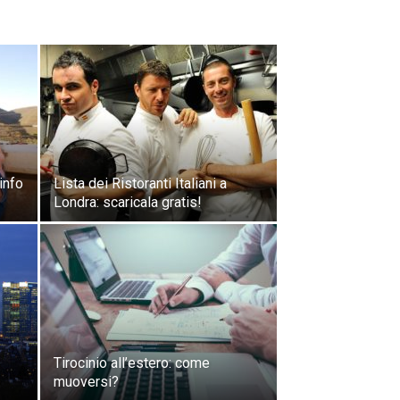
info
Lista dei Ristoranti Italiani a
Londra: scaricala gratis!
Tirocinio all’estero: come
muoversi?