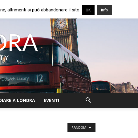
e; altrimenti si può abbandonare il sito.
OK
Info
NDRA
ITY
DIARE A LONDRA
EVENTI
RANDOM