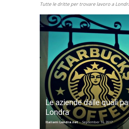
Tutte le dritte per trovare lavoro a Londr
Le aziende dalle quali pa
Londra
Italiani Londra.net
-
September 16, 2017