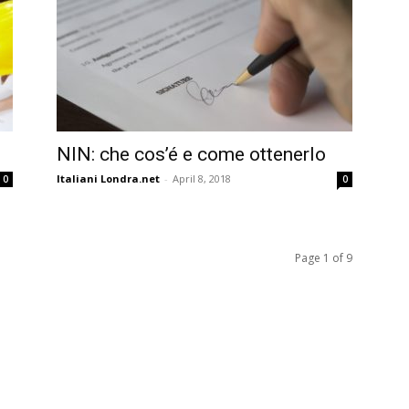
NIN: che cos’é e come ottenerlo
Italiani Londra.net
-
April 8, 2018
0
0
Page 1 of 9