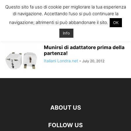
ITALIANI A
Questo sito fa uso di cookie per migliorare la tua esperienza
LONDRA
di navigazione. Accettando l’uso si può continuare la
Il blog degli Italiani nella rebel city
navigazione; altrimenti si può abbandonare il sito.
OK
Home
Tags
Adattatore londra
adattatore londra
Info
Munirsi di adattatore prima della
partenza!
Italiani Londra.net
-
July 20, 2012
ABOUT US
FOLLOW US