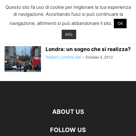
ITALIANI A
Questo sito fa uso di cookie per migliorare la tua esperienza
LONDRA
di navigazione. Accettando l’uso si può continuare la
Il blog degli Italiani nella rebel city
navigazione; altrimenti si può abbandonare il sito.
OK
Home
Tags
Andare a vivere a londra
andare a vivere a londra
Info
Londra: un sogno che si realizza?
Italiani Londra.net
-
October 4, 2013
ABOUT US
FOLLOW US