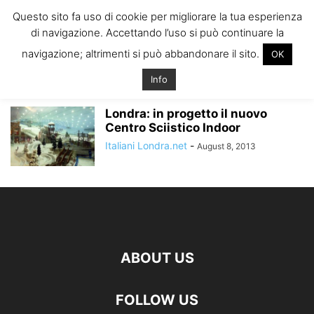
ITALIANI A
Questo sito fa uso di cookie per migliorare la tua esperienza
LONDRA
di navigazione. Accettando l’uso si può continuare la
Il blog degli Italiani nella rebel city
navigazione; altrimenti si può abbandonare il sito.
OK
Home
Tags
Dove sciare uk
dove sciare uk
Info
Londra: in progetto il nuovo
Centro Sciistico Indoor
Italiani Londra.net
-
August 8, 2013
ABOUT US
FOLLOW US