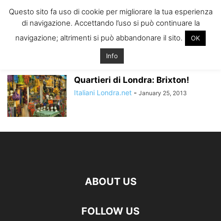
ITALIANI A
Questo sito fa uso di cookie per migliorare la tua esperienza
LONDRA
di navigazione. Accettando l’uso si può continuare la
Il blog degli Italiani nella rebel city
navigazione; altrimenti si può abbandonare il sito.
OK
Home
Tags
Migliori zone di londra
migliori zone di londra
Info
Quartieri di Londra: Brixton!
Italiani Londra.net
-
January 25, 2013
ABOUT US
FOLLOW US