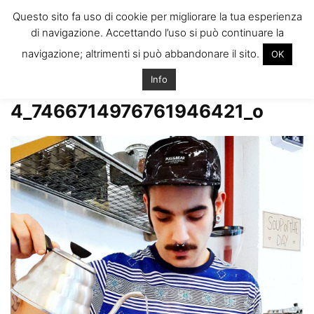
ITALIANI A
Questo sito fa uso di cookie per migliorare la tua esperienza
LONDRA
di navigazione. Accettando l’uso si può continuare la
Il blog degli Italiani nella rebel city
navigazione; altrimenti si può abbandonare il sito.
OK
Home
Andrea, sei anni a Londra, ora il progetto di un Coffee Cycle
12909566_10207348895259354_7466714976761946421_o
Info
12909566_1020734889525935
4_7466714976761946421_o