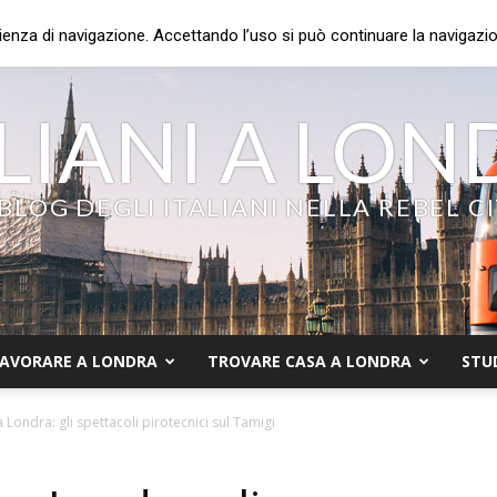
ienza di navigazione. Accettando l’uso si può continuare la navigazion
LIANI A LO
 BLOG DEGLI ITALIANI NELLA REBEL C
AVORARE A LONDRA
TROVARE CASA A LONDRA
STU
ondra: gli spettacoli pirotecnici sul Tamigi