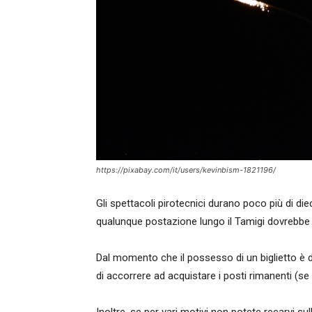
https://pixabay.com/it/users/kevinbism-1821196/
Gli spettacoli pirotecnici durano poco più di di
qualunque postazione lungo il Tamigi dovrebbe
Dal momento che il possesso di un biglietto è d’
di accorrere ad acquistare i posti rimanenti (se
Inoltre, se per vari motivi non potete recarvi su