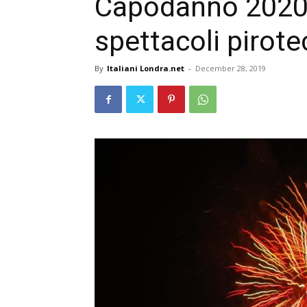
Capodanno 2020 
spettacoli pirote
By
Italiani Londra.net
-
December 28, 2019