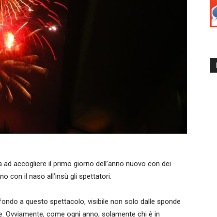
a ad accogliere il primo giorno dell’anno nuovo con dei
o con il naso all’insù gli spettatori.
sfondo a questo spettacolo, visibile non solo dalle sponde
e. Ovviamente, come ogni anno, solamente chi è in