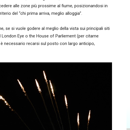
cedere alle zone più prossime al fiume, posizionandosi in
iterio del “chi prima arriva, meglio alloggia”.
e, se si vuole godere al meglio della vista sui principali siti
n, il London Eye o the House of Parliement (per citarne
io, è necessario recarsi sul posto con largo anticipo,