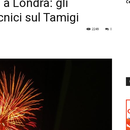
a Londra: gli
Ce
cnici sul Tamigi
2249
0