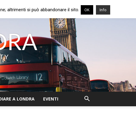
e; altrimenti si può abbandonare il sito.
OK
Info
NDRA
ITY
DIARE A LONDRA
EVENTI