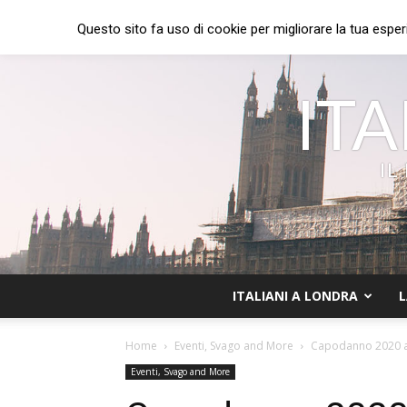
Questo sito fa uso di cookie per migliorare la tua esper
ITA
IL
ITALIANI A LONDRA
L
Home
Eventi, Svago and More
Capodanno 2020 a L
Eventi, Svago and More