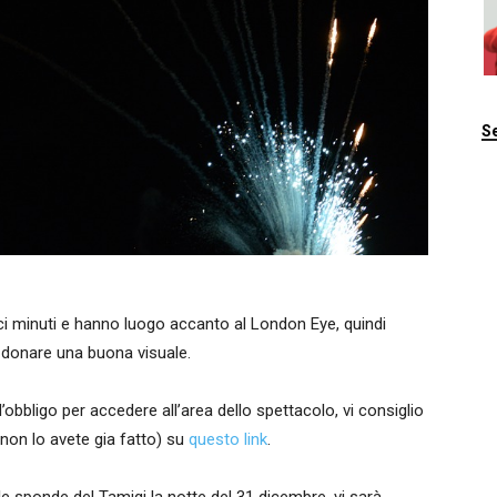
Se
eci minuti e hanno luogo accanto al London Eye, quindi
 donare una buona visuale.
obbligo per accedere all’area dello spettacolo, vi consiglio
 non lo avete gia fatto) su
questo link
.
lle sponde del Tamigi la notte del 31 dicembre, vi sarà