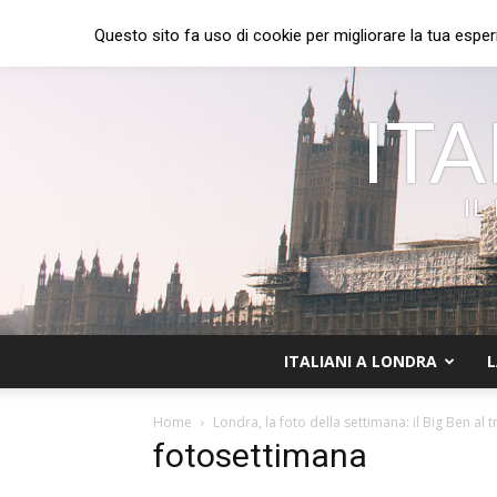
Questo sito fa uso di cookie per migliorare la tua esper
ITA
IL
ITALIANI A LONDRA
L
Home
Londra, la foto della settimana: il Big Ben al 
fotosettimana