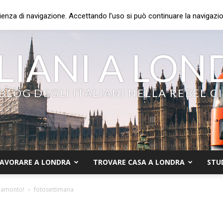
ienza di navigazione. Accettando l’uso si può continuare la navigazion
LIANI A LO
 BLOG DEGLI ITALIANI NELLA REBEL C
AVORARE A LONDRA
TROVARE CASA A LONDRA
STU
tramonto!
fotosettimana