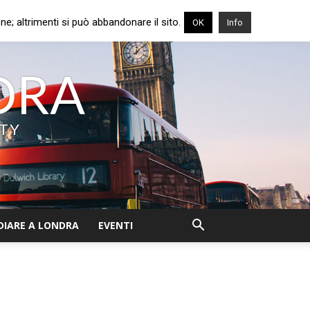
e; altrimenti si può abbandonare il sito.
OK
Info
NDRA
ITY
DIARE A LONDRA
EVENTI