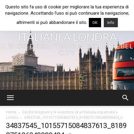
Questo sito fa uso di cookie per migliorare la tua esperienza di
navigazione. Accettando l’uso si può continuare la navigazione;
altrimenti si può abbandonare il sito.
OK
Info
ITALIANI A LONDRA
IL BLOG DEGLI ITALIANI NELLA REBEL
CITY
Home
Cecilia Gragnani e le avventure di un’italiana espatriata a
Londra
34837545_10155715084837613_8189275106048999424_n
34837545_10155715084837613_8189