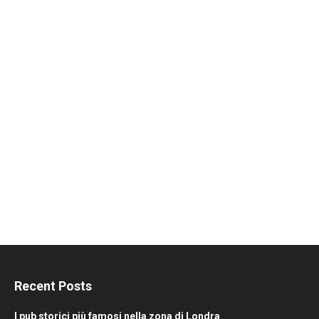
Recent Posts
I pub storici più famosi nella zona di Londra