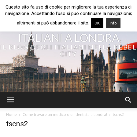
Questo sito fa uso di cookie per migliorare la tua esperienza di
navigazione. Accettando l’uso si può continuare la navigazione;
altrimenti si può abbandonare il sito.
OK
Info
ITALIANI A LONDRA
IL BLOG DEGLI ITALIANI NELLA REBEL
CITY
Home
Come trovare un medico o un dentista a Londra!
tscns2
tscns2