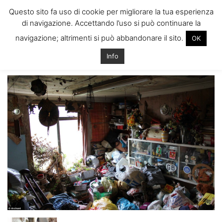
ITALIANI A
Questo sito fa uso di cookie per migliorare la tua esperienza
LONDRA
di navigazione. Accettando l’uso si può continuare la
Il blog degli Italiani nella rebel city
navigazione; altrimenti si può abbandonare il sito.
OK
Home
Compra casa a Londra e la trova così…
11
11
Info