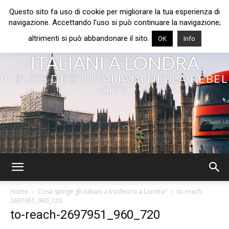
Questo sito fa uso di cookie per migliorare la tua esperienza di
navigazione. Accettando l’uso si può continuare la navigazione;
altrimenti si può abbandonare il sito.
OK
Info
ITALIANI A LONDRA
IL BLOG DEGLI ITALIANI NELLA REBEL
CITY
Home
Cosa spinge gli italiani a trasferirsi a Londra?
to-reach-
2697951_960_720
to-reach-2697951_960_720