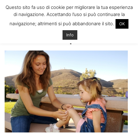
ITALIANI A
Questo sito fa uso di cookie per migliorare la tua esperienza
LONDRA
di navigazione. Accettando l’uso si può continuare la
Il blog degli Italiani nella rebel city
navigazione; altrimenti si può abbandonare il sito.
OK
Home
Esperienze Au-Pair a Londra: info e consigli!
7-
what_is_an_aupair
Info
7-what_is_an_aupair