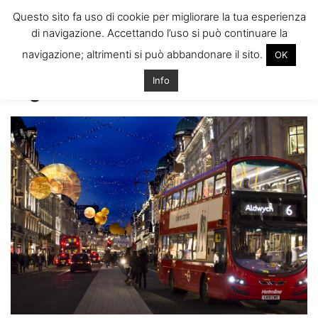
ITALIANI A
Questo sito fa uso di cookie per migliorare la tua esperienza
LONDRA
di navigazione. Accettando l’uso si può continuare la
Il blog degli Italiani nella rebel city
navigazione; altrimenti si può abbandonare il sito.
OK
Home
It’s beginning to look a lot like Christmas….
regent-street-
2199811_960_720
Info
regent-street-2199811_960_720