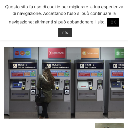
ITALIANI A
Questo sito fa uso di cookie per migliorare la tua esperienza
LONDRA
di navigazione. Accettando l’uso si può continuare la
Il blog degli Italiani nella rebel city
navigazione; altrimenti si può abbandonare il sito.
OK
Home
Le 10 cose da NON fare a Londra
station-tickets-machines-
010
Info
station-tickets-machines-010