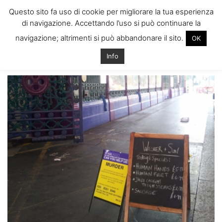
ITALIANI A
Questo sito fa uso di cookie per migliorare la tua esperienza
LONDRA
di navigazione. Accettando l’uso si può continuare la
Il blog degli Italiani nella rebel city
navigazione; altrimenti si può abbandonare il sito.
OK
Home
Londra: carne umana in macelleria?
10
10
Info