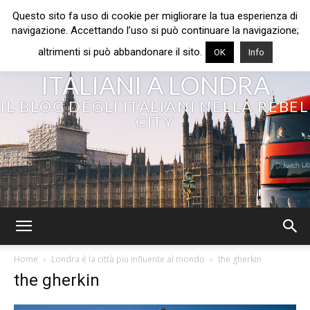
Questo sito fa uso di cookie per migliorare la tua esperienza di
navigazione. Accettando l’uso si può continuare la navigazione;
altrimenti si può abbandonare il sito.
OK
Info
ITALIANI A LONDRA
IL BLOG DEGLI ITALIANI NELLA REBEL
CITY
Home
Londra è la città più influente al mondo
the gherkin
the gherkin