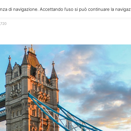
ITALIANI A LONDRA
enza di navigazione. Accettando l’uso si può continuare la navigazi
Il blog degli Italiani nella rebel city
_720