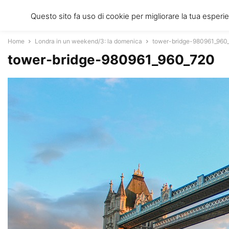
Questo sito fa uso di cookie per migliorare la tua esperi
Home
Londra in un weekend/3: la domenica
tower-bridge-980961_960
tower-bridge-980961_960_720