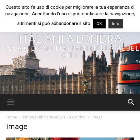
Questo sito fa uso di cookie per migliorare la tua esperienza di
navigazione. Accettando l’uso si può continuare la navigazione;
altrimenti si può abbandonare il sito.
OK
Info
ITALIANI A LONDRA
IL BLOG DEGLI ITALIANI NELLA REBEL
CITY
Home
Notting Hill Carnival 2013 a Londra!
image
image