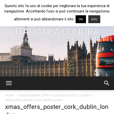
Questo sito fa uso di cookie per migliorare la tua esperienza di
navigazione. Accettando l’uso si può continuare la navigazione;
altrimenti si può abbandonare il sito.
OK
Info
ITALIANI A LONDRA
IL BLOG DEGLI ITALIANI NELLA REBEL
CITY
Home
Passare Natale 2014 e Capodanno 2015 a Londra?
xmas_offers_poster_cork_dublin_london
xmas_offers_poster_cork_dublin_lon