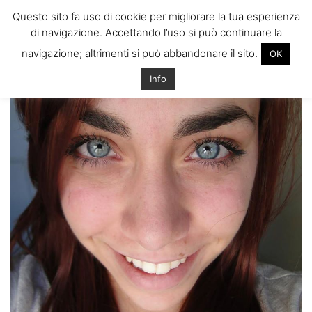
ITALIANI A
Questo sito fa uso di cookie per migliorare la tua esperienza
LONDRA
di navigazione. Accettando l’uso si può continuare la
Il blog degli Italiani nella rebel city
navigazione; altrimenti si può abbandonare il sito.
OK
Info