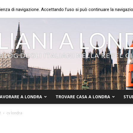
ienza di navigazione. Accettando l’uso si può continuare la navigazion
LIANI A LO
 BLOG DEGLI ITALIANI NELLA REBEL C
AVORARE A LONDRA
TROVARE CASA A LONDRA
STU
!
cv londra