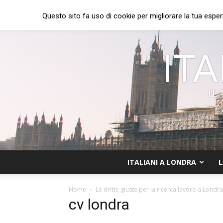
Questo sito fa uso di cookie per migliorare la tua esper
ITA
IL
ITALIANI A LONDRA
L
Home
Le dritte giuste per la ricerca lavoro a Londra
cv londra