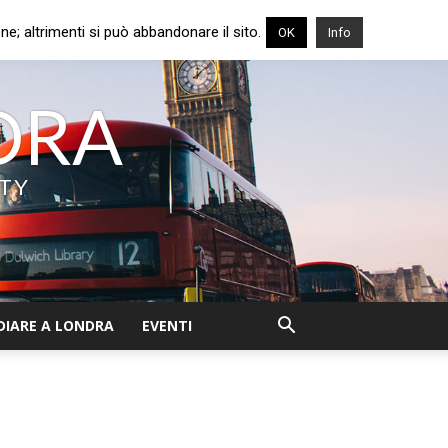
e; altrimenti si può abbandonare il sito.
OK
Info
NDRA
ITY
DIARE A LONDRA
EVENTI