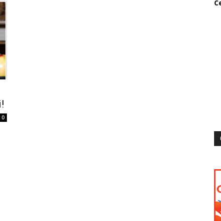
Ce
!
0