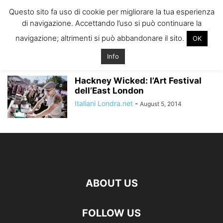
ITALIANI A
Questo sito fa uso di cookie per migliorare la tua esperienza
LONDRA
di navigazione. Accettando l’uso si può continuare la
Il blog degli Italiani nella rebel city
navigazione; altrimenti si può abbandonare il sito.
OK
Home
Tags
Art festival londra
art festival londra
Info
Hackney Wicked: l’Art Festival
dell’East London
Italiani Londra.net
-
August 5, 2014
ABOUT US
FOLLOW US