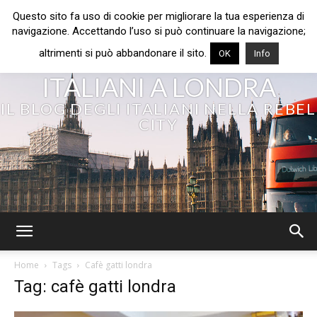
Questo sito fa uso di cookie per migliorare la tua esperienza di
navigazione. Accettando l’uso si può continuare la navigazione;
altrimenti si può abbandonare il sito.
OK
Info
ITALIANI A LONDRA
IL BLOG DEGLI ITALIANI NELLA REBEL
CITY
Home
Tags
Cafè gatti londra
Tag: cafè gatti londra