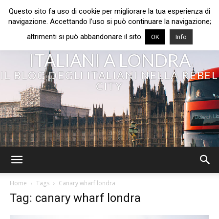
Questo sito fa uso di cookie per migliorare la tua esperienza di
navigazione. Accettando l’uso si può continuare la navigazione;
altrimenti si può abbandonare il sito.
OK
Info
ITALIANI A LONDRA
IL BLOG DEGLI ITALIANI NELLA REBEL
CITY
Home
Tags
Canary wharf londra
Tag: canary wharf londra