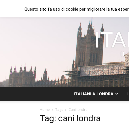
Questo sito fa uso di cookie per migliorare la tua esper
ITA
IL
ITALIANI A LONDRA
L
Home
Tags
Cani londra
Tag: cani londra