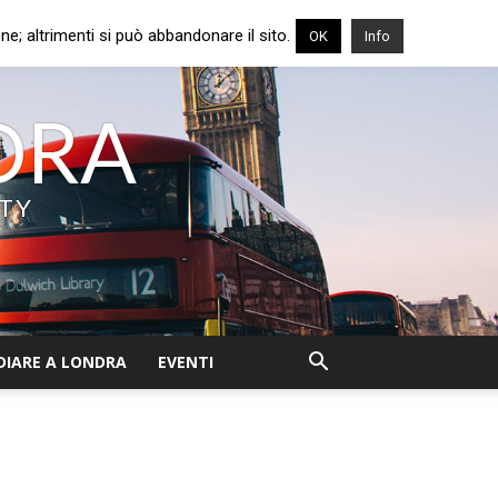
e; altrimenti si può abbandonare il sito.
OK
Info
NDRA
ITY
DIARE A LONDRA
EVENTI