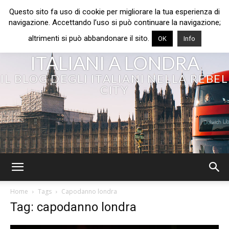
Questo sito fa uso di cookie per migliorare la tua esperienza di
navigazione. Accettando l’uso si può continuare la navigazione;
altrimenti si può abbandonare il sito.
OK
Info
ITALIANI A LONDRA
IL BLOG DEGLI ITALIANI NELLA REBEL
CITY
Home
Tags
Capodanno londra
Tag: capodanno londra