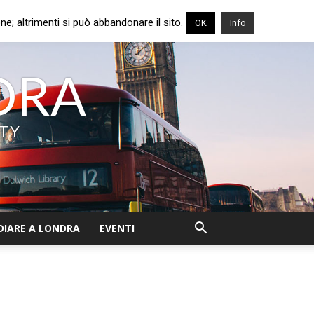
e; altrimenti si può abbandonare il sito.
OK
Info
NDRA
ITY
DIARE A LONDRA
EVENTI