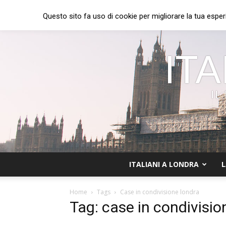
Questo sito fa uso di cookie per migliorare la tua esper
ITA
IL
ITALIANI A LONDRA
L
Home
Tags
Case in condivisione londra
Tag: case in condivisio