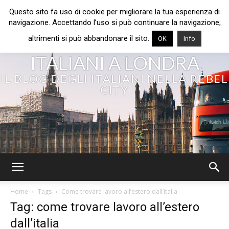
Questo sito fa uso di cookie per migliorare la tua esperienza di
navigazione. Accettando l’uso si può continuare la navigazione;
altrimenti si può abbandonare il sito.
OK
Info
ITALIANI A LONDRA
IL BLOG DEGLI ITALIANI NELLA REBEL
CITY
Home
Tags
Come trovare lavoro all’estero dall’italia
Tag: come trovare lavoro all’estero
dall’italia