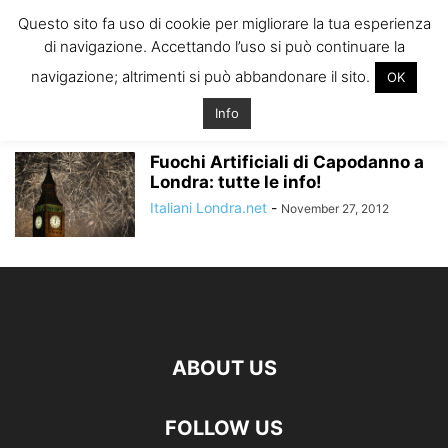
ITALIANI A
Questo sito fa uso di cookie per migliorare la tua esperienza
LONDRA
di navigazione. Accettando l’uso si può continuare la
Il blog degli Italiani nella rebel city
navigazione; altrimenti si può abbandonare il sito.
OK
Home
Tags
Da dove vedere i fuochi londra
da dove vedere i fuochi londra
Info
Fuochi Artificiali di Capodanno a
Londra: tutte le info!
Italiani Londra.net
-
November 27, 2012
ABOUT US
FOLLOW US