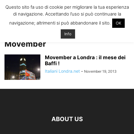
ITALIANI A
Questo sito fa uso di cookie per migliorare la tua esperienza
LONDRA
di navigazione. Accettando l’uso si può continuare la
Il blog degli Italiani nella rebel city
navigazione; altrimenti si può abbandonare il sito.
OK
Home
Tags
Date e Info Inghilterra Movember
Date e Info Inghilterra
Info
Movember
Movember a Londra : il mese dei
Baffi !
Italiani Londra.net
-
November 19, 2013
ABOUT US