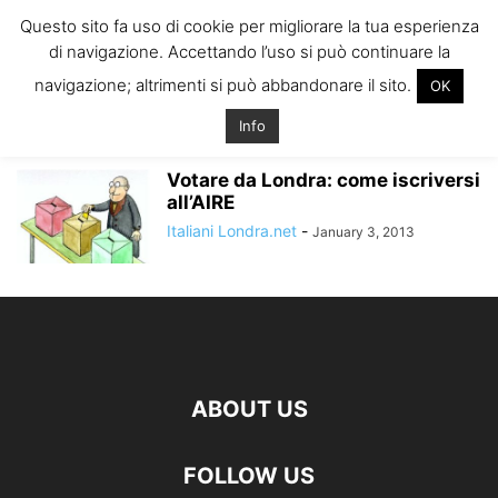
ITALIANI A
Questo sito fa uso di cookie per migliorare la tua esperienza
LONDRA
di navigazione. Accettando l’uso si può continuare la
Il blog degli Italiani nella rebel city
navigazione; altrimenti si può abbandonare il sito.
OK
Home
Tags
Documenti aire londra
documenti aire londra
Info
Votare da Londra: come iscriversi
all’AIRE
Italiani Londra.net
-
January 3, 2013
ABOUT US
FOLLOW US