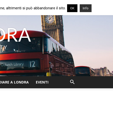
e; altrimenti si può abbandonare il sito.
OK
Info
NDRA
ITY
DIARE A LONDRA
EVENTI