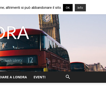
e; altrimenti si può abbandonare il sito.
OK
Info
NDRA
ITY
DIARE A LONDRA
EVENTI