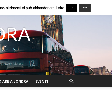
e; altrimenti si può abbandonare il sito.
OK
Info
NDRA
ITY
DIARE A LONDRA
EVENTI