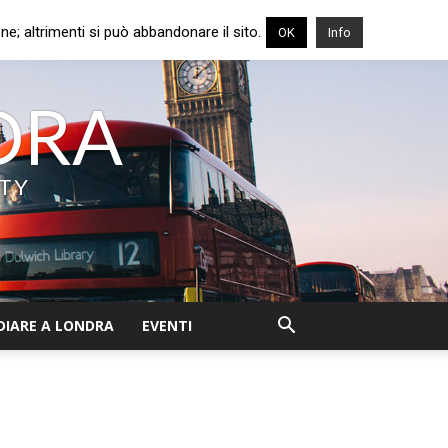
e; altrimenti si può abbandonare il sito.
OK
Info
NDRA
ITY
DIARE A LONDRA
EVENTI