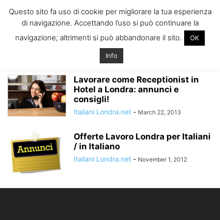
ITALIANI A
Questo sito fa uso di cookie per migliorare la tua esperienza
LONDRA
di navigazione. Accettando l’uso si può continuare la
Il blog degli Italiani nella rebel city
navigazione; altrimenti si può abbandonare il sito.
OK
Home
Tags
Lavoro per italiani londra
lavoro per italiani londra
Info
Lavorare come Receptionist in
Hotel a Londra: annunci e
consigli!
Italiani Londra.net
-
March 22, 2013
Offerte Lavoro Londra per Italiani
/ in Italiano
Italiani Londra.net
-
November 1, 2012