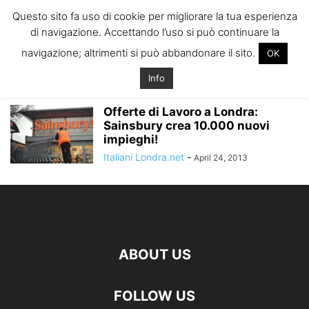
ITALIANI A
Questo sito fa uso di cookie per migliorare la tua esperienza
LONDRA
di navigazione. Accettando l’uso si può continuare la
Il blog degli Italiani nella rebel city
navigazione; altrimenti si può abbandonare il sito.
OK
Home
Tags
Lavoro sainsbury londra
lavoro sainsbury londra
Info
Offerte di Lavoro a Londra:
Sainsbury crea 10.000 nuovi
impieghi!
Italiani Londra.net
-
April 24, 2013
ABOUT US
FOLLOW US