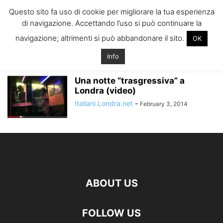
ITALIANI A
Questo sito fa uso di cookie per migliorare la tua esperienza
LONDRA
di navigazione. Accettando l’uso si può continuare la
Il blog degli Italiani nella rebel city
navigazione; altrimenti si può abbandonare il sito.
OK
Home
Tags
Locali underground londra
locali underground londra
Info
Una notte “trasgressiva” a
Londra (video)
Italiani Londra.net
-
February 3, 2014
ABOUT US
FOLLOW US