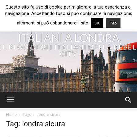
Questo sito fa uso di cookie per migliorare la tua esperienza di
navigazione. Accettando l’uso si può continuare la navigazione;
altrimenti si può abbandonare il sito.
OK
Info
ITALIANI A LONDRA
IL BLOG DEGLI ITALIANI NELLA REBEL
CITY
Home
Tags
Londra sicura
Tag: londra sicura