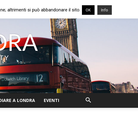
e; altrimenti si può abbandonare il sito.
OK
Info
NDRA
ITY
DIARE A LONDRA
EVENTI