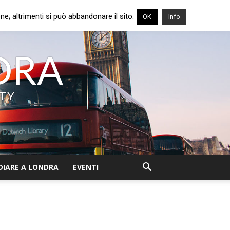
e; altrimenti si può abbandonare il sito.
OK
Info
NDRA
ITY
DIARE A LONDRA
EVENTI