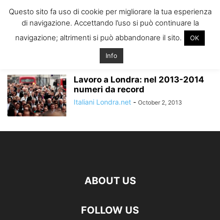
ITALIANI A
Questo sito fa uso di cookie per migliorare la tua esperienza
LONDRA
di navigazione. Accettando l’uso si può continuare la
Il blog degli Italiani nella rebel city
navigazione; altrimenti si può abbandonare il sito.
OK
Home
Tags
Offerte lavoro 2014 londra
offerte lavoro 2014 londra
Info
Lavoro a Londra: nel 2013-2014
numeri da record
Italiani Londra.net
-
October 2, 2013
ABOUT US
FOLLOW US