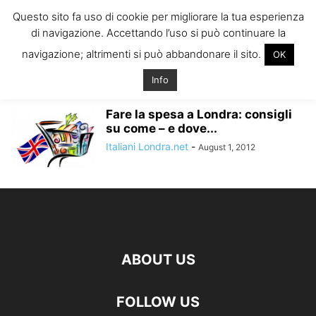
ITALIANI A
Questo sito fa uso di cookie per migliorare la tua esperienza
LONDRA
di navigazione. Accettando l’uso si può continuare la
Il blog degli Italiani nella rebel city
navigazione; altrimenti si può abbandonare il sito.
OK
Home
Tags
Orari farmers market londra
orari farmers market londra
Info
Fare la spesa a Londra: consigli
su come – e dove...
Italiani Londra.net
-
August 1, 2012
ABOUT US
FOLLOW US