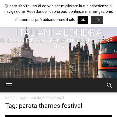
Questo sito fa uso di cookie per migliorare la tua esperienza di
navigazione. Accettando l’uso si può continuare la navigazione;
altrimenti si può abbandonare il sito.
OK
Info
ITALIANI A LONDRA
IL BLOG DEGLI ITALIANI NELLA REBEL
CITY
Home
Tags
Parata thames festival
Tag: parata thames festival