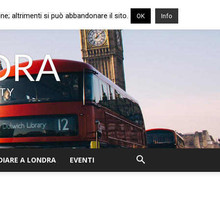
e; altrimenti si può abbandonare il sito.
OK
Info
NDRA
ITY
DIARE A LONDRA
EVENTI