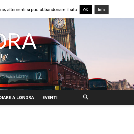
e; altrimenti si può abbandonare il sito.
OK
Info
NDRA
ITY
DIARE A LONDRA
EVENTI