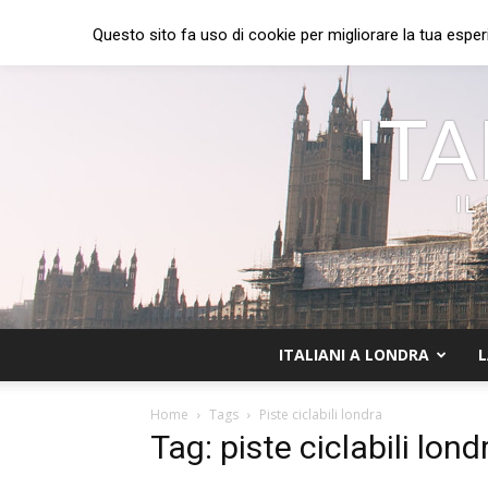
Questo sito fa uso di cookie per migliorare la tua esper
ITA
IL
ITALIANI A LONDRA
L
Home
Tags
Piste ciclabili londra
Tag: piste ciclabili lond