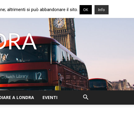
e; altrimenti si può abbandonare il sito.
OK
Info
NDRA
ITY
DIARE A LONDRA
EVENTI