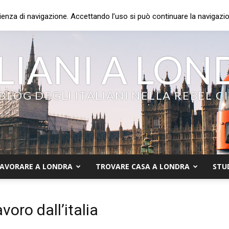
ienza di navigazione. Accettando l’uso si può continuare la navigazion
LIANI A LO
 BLOG DEGLI ITALIANI NELLA REBEL C
AVORARE A LONDRA
TROVARE CASA A LONDRA
STU
voro dall’italia