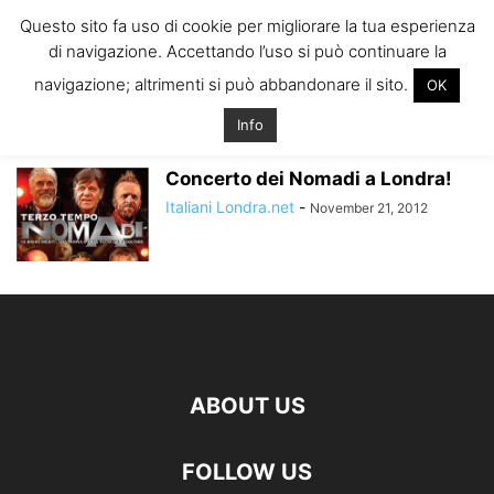
ITALIANI A
Questo sito fa uso di cookie per migliorare la tua esperienza
LONDRA
di navigazione. Accettando l’uso si può continuare la
Il blog degli Italiani nella rebel city
navigazione; altrimenti si può abbandonare il sito.
OK
Home
Tags
Prezzi nomadi londra
prezzi nomadi londra
Info
Concerto dei Nomadi a Londra!
Italiani Londra.net
-
November 21, 2012
ABOUT US
FOLLOW US